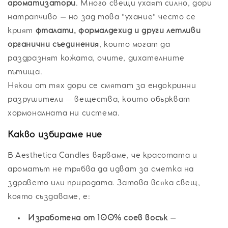
ароматизатори
. Много свещи ухаят силно, дори
натрапчиво – но зад това "ухание" често се
крият
фталати, формалдехид и други летливи
органични съединения
, които могат да
раздразнят кожата, очите, дихателните
пътища.
Някои от тях дори се смятат за ендокринни
разрушители – вещества, които объркват
хормоналната ни система.
Какво избираме ние
В Aesthetica Candles вярваме, че красотата и
ароматът не трябва да идват за сметка на
здравето или природата. Затова всяка свещ,
която създаваме, е:
Изработена от 100% соев восък
–