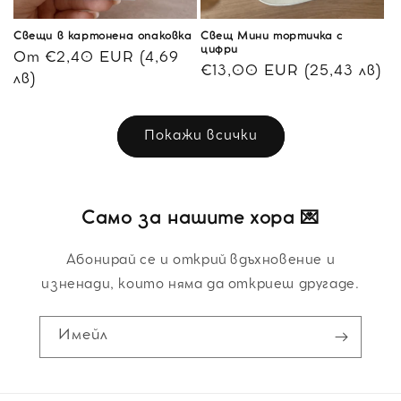
Свещи в картонена опаковка
Свещ Мини тортичка с
цифри
Обичайна
От €2,40 EUR (4,69
Обичайна
€13,00 EUR (25,43 лв)
цена
лв)
цена
Покажи всички
Само за нашите хора 💌
Абонирай се и открий вдъхновение и
изненади, които няма да откриеш другаде.
Имейл