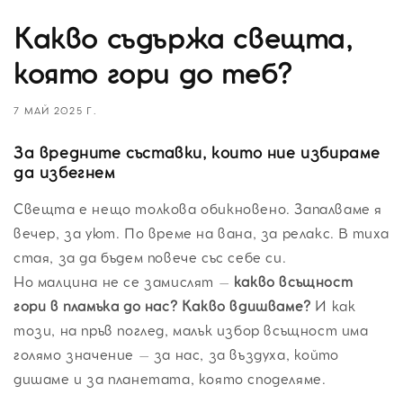
Какво съдържа свещта,
която гори до теб?
7 МАЙ 2025 Г.
За вредните съставки, които ние избираме
да избегнем
Свещта е нещо толкова обикновено. Запалваме я
вечер, за уют. По време на вана, за релакс. В тиха
стая, за да бъдем повече със себе си.
Но малцина не се замислят –
какво всъщност
гори в пламъка до нас? Какво вдишваме?
И как
този, на пръв поглед, малък избор всъщност има
голямо значение – за нас, за въздуха, който
дишаме и за планетата, която споделяме.