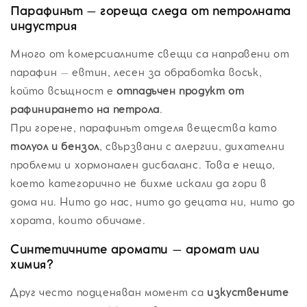
Парафинът – гореща следа от петролната
индустрия
Много от комерсиалните свещи са направени от
парафин – евтин, лесен за обработка восък,
който всъщност е
отпадъчен
продукт от
рафинирането на петрола
.
При горене, парафинът отделя вещества като
толуол и бензол
, свързвани с алергии, дихателни
проблеми и хормонален дисбаланс. Това е нещо,
което категорично не бихме искали да гори в
дома ни. Нито до нас, нито до децата ни, нито до
хората, които обичаме.
Синтетичните аромати – аромат или
химия?
Друг често подценяван момент са
изкуствените