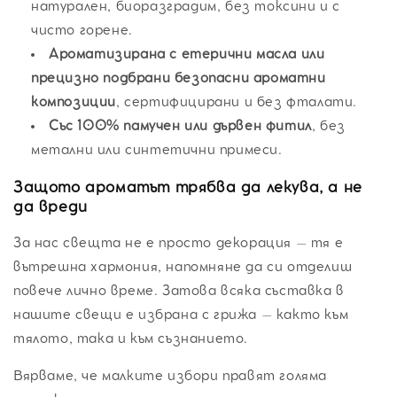
натурален, биоразградим, без токсини и с
чисто горене.
Ароматизирана с етерични масла или
прецизно подбрани безопасни ароматни
композиции
, сертифицирани и без фталати.
Със 100% памучен или дървен фитил
, без
метални или синтетични примеси.
Защото ароматът трябва да лекува, а не
да вреди
За нас свещта не е просто декорация – тя е
вътрешна хармония, напомняне да си отделиш
повече лично време. Затова всяка съставка в
нашите свещи е избрана с грижа – както към
тялото, така и към съзнанието.
Вярваме, че малките избори правят голяма