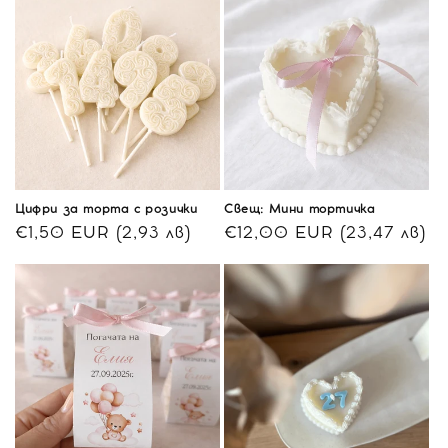
Цифри за торта с розички
Свещ: Мини тортичка
Обичайна
€1,50 EUR (2,93 лв)
Обичайна
€12,00 EUR (23,47 лв)
цена
цена