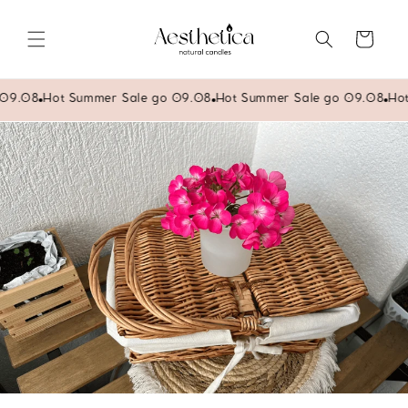
Преминаване
към
съдържанието
Количка
.08
Hot Summer Sale до 09.08
Hot Summer Sale до 09.08
Hot S