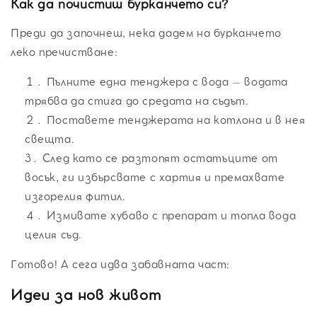
Как да почистиш бурканчето си?
Преди да започнеш, нека дадем на бурканчето
леко пречистване:
Пълните една тенджера с вода – водата
трябва да стига до средата на съдът.
Поставете тенджерата на котлона и в нея
свещта.
След като се разтопят остатъците от
восък, ги избърсвате с хартия и премахвате
изгорелия фитил.
Измивате хубаво с препарат и топла вода
целия съд.
Готово! А сега идва забавната част:
Идеи за нов живот