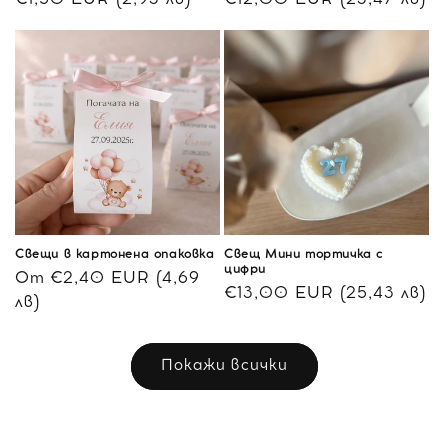
Обичайна
€1,50 EUR (2,93 лв)
Обичайна
€12,00 EUR (23,47 лв)
цена
цена
Свещи в картонена опаковка
Свещ Мини тортичка с
цифри
Обичайна
От €2,40 EUR (4,69
Обичайна
€13,00 EUR (25,43 лв)
цена
лв)
цена
Покажи всички