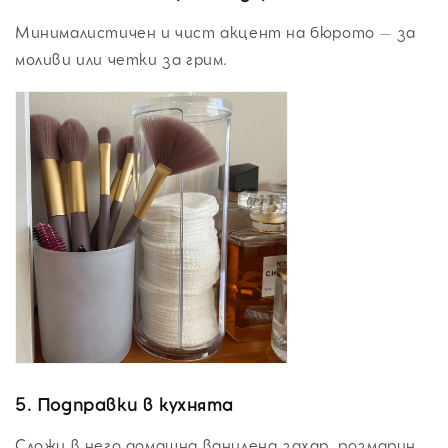
Минималистичен и чист акцент на бюрото – за
моливи или четки за грим.
5.
Подправки в кухнята
Сложи в него домашна ванилена захар, розмарин