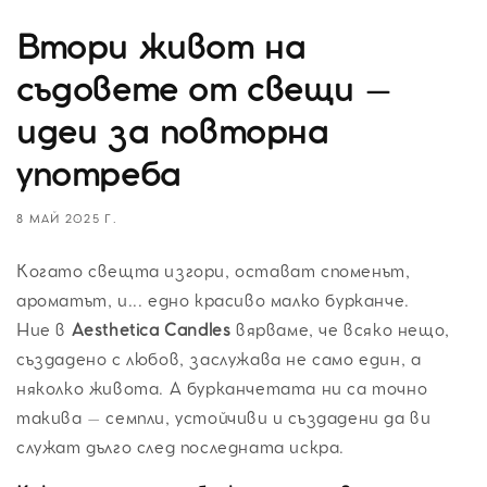
Втори живот на
съдовете от свещи –
идеи за повторна
употреба
8 МАЙ 2025 Г.
Когато свещта изгори, остават споменът,
ароматът, и... едно красиво малко бурканче.
Ние в
Aesthetica Candles
вярваме, че всяко нещо,
създадено с любов, заслужава не само един, а
няколко живота. А бурканчетата ни са точно
такива – семпли, устойчиви и създадени да ви
служат дълго след последната искра.